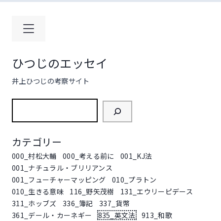
コ
ン
テ
ン
ツ
ひつじのエッセイ
へ
ス
井上ひつじの考察サイト
キ
ッ
検
プ
索
カテゴリー
000_村松大輔
000_考える前に
001_KJ法
001_ナチュラル・ブリリアンス
001_フューチャーマッピング
010_プラトン
010_生きる意味
116_野矢茂樹
131_エウリーピデース
311_ホッブズ
336_簿記
337_貨幣
361_デール・カーネギー
835_英文法
913_和歌