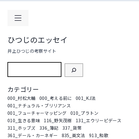
コ
ン
テ
ン
ツ
ひつじのエッセイ
へ
ス
井上ひつじの考察サイト
キ
ッ
検
プ
索
カテゴリー
000_村松大輔
000_考える前に
001_KJ法
001_ナチュラル・ブリリアンス
001_フューチャーマッピング
010_プラトン
010_生きる意味
116_野矢茂樹
131_エウリーピデース
311_ホッブズ
336_簿記
337_貨幣
361_デール・カーネギー
835_英文法
913_和歌