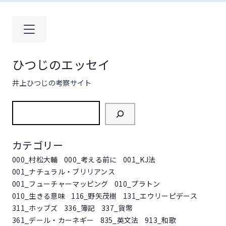
コ
ン
テ
ン
ツ
ひつじのエッセイ
へ
ス
井上ひつじの考察サイト
キ
ッ
検
プ
索
カテゴリー
000_村松大輔
000_考える前に
001_KJ法
001_ナチュラル・ブリリアンス
001_フューチャーマッピング
010_プラトン
010_生きる意味
116_野矢茂樹
131_エウリーピデース
311_ホッブズ
336_簿記
337_貨幣
361_デール・カーネギー
835_英文法
913_和歌