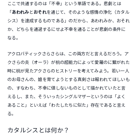
ここで共通するのは「不幸」という単語である。悲劇とは
「
あわれみ
と
おそれ
を通じて、そのような感情の浄化（カタル
シス）を達成するものである」のだから、あわれみか、おそれ
か、どちらを通過するにせよ不幸を通ることが悲劇の条件に
なる。
アクロバティックさらさらは、この両方だと言えるだろう。ア
クさらの炎（オーラ）が桃の超能力によって愛羅のに繋がれた
時に桃が見たアクさらのヒストリーを考えてみよう。若い一人
のお母さんの、娘を育てようとする真剣さは報われてほしいも
の、すなわち、不幸に値しないものとして描かれていたと言
えるし、また、そういったシングルマザーというのは「よく
あること」といえば「わたしたちに似た」存在であると言え
る。
カタルシスとは何か？