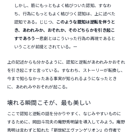
しかし、筋にもっともよく結びついた認知、すなわ
ち、行為にもっともよく結びつく認知は、上に述べた
認知である。じじつ、
このような認知は逆転を伴うと
き、あわれみか、おそれか、そのどちらかを引き起こ
すであろう
ー悲劇とはこういった行為の再現であると
いうことが前提とされている。ー
上の記述からも分かるように、認知と逆転があわれみかおそれ
を引き起こすと言っている。すなわち、ストーリーが転換し、
今まで知らなかったある事実が知られるようになったとき
に、あわれみやおそれが起こる。
壊れる瞬間こそが、最も美しい
ここで認知と逆転の話を分かりやすく、なじみやすいものに
するために、岡田斗司夫の庵野秀明論を導入してみよう。庵野
秀明は言わずと知れた『新世紀エヴァンゲリオン』の作者で