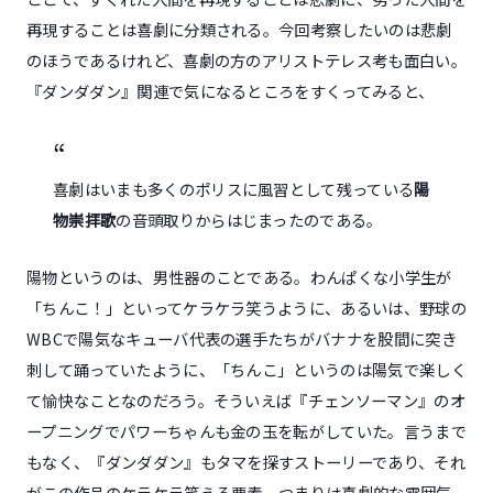
再現することは喜劇に分類される。今回考察したいのは悲劇
のほうであるけれど、喜劇の方のアリストテレス考も面白い。
『ダンダダン』関連で気になるところをすくってみると、
喜劇はいまも多くのポリスに風習として残っている
陽
物崇拝歌
の音頭取りからはじまったのである。
陽物というのは、男性器のことである。わんぱくな小学生が
「ちんこ！」といってケラケラ笑うように、あるいは、野球の
WBCで陽気なキューバ代表の選手たちがバナナを股間に突き
刺して踊っていたように、「ちんこ」というのは陽気で楽しく
て愉快なことなのだろう。そういえば『チェンソーマン』のオ
ープニングでパワーちゃんも金の玉を転がしていた。言うまで
もなく、『ダンダダン』もタマを探すストーリーであり、それ
がこの作品のケラケラ笑える要素、つまりは喜劇的な雰囲気