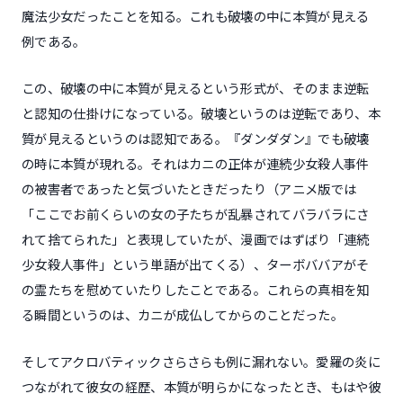
魔法少女だったことを知る。これも破壊の中に本質が見える
例である。
この、破壊の中に本質が見えるという形式が、そのまま逆転
と認知の仕掛けになっている。破壊というのは逆転であり、本
質が見えるというのは認知である。『ダンダダン』でも破壊
の時に本質が現れる。それはカニの正体が連続少女殺人事件
の被害者であったと気づいたときだったり（アニメ版では
「ここでお前くらいの女の子たちが乱暴されてバラバラにさ
れて捨てられた」と表現していたが、漫画ではずばり「連続
少女殺人事件」という単語が出てくる）、ターボババアがそ
の霊たちを慰めていたりしたことである。これらの真相を知
る瞬間というのは、カニが成仏してからのことだった。
そしてアクロバティックさらさらも例に漏れない。愛羅の炎に
つながれて彼女の経歴、本質が明らかになったとき、もはや彼