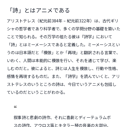
「詩」とはアニメである
アリストテレス（紀元前384年 – 紀元前322年）は、古代ギリ
シャの哲学者であり科学者で、多くの学問分野の基礎を築いた
ことで知られる。その万学の祖たる彼は『詩学』において
「詩」とはミーメーシスであると定義した。ミーメーシスとい
うのは日本語だと「模倣」とか「再現」と翻訳される言葉で、
いわく、人間は本能的に模倣を行い、それを通じて学び、楽
しむのだと。彼によると、詩とは人生を模倣し、行動や性格、
感情を再現するものだ。また、『詩学』を読んでいくと、アリ
ストテレスのいうところの詩は、今日でいうアニメも包括し
ているのだということがわかる。
叙事詩と悲劇の詩作、それに喜劇とディーテュラムボ
スの詩作、アウロス笛とキタラー琴の音楽の大部分、