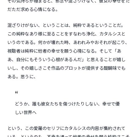
その気持ちが極まると、邪念や混ざりけなく、彼女の幸せをた
だただ求める心情になる。
混ざりけがない、ということは、純粋であるということだ。
この純粋なあり様に至ることをすなわち浄化、カタルシスと
いうのである。何かが壊れた時、あわれみやおそれが起こり、
視聴者は純粋に他者の幸せを願う心境になる。そして「あ
あ、自分にもそういう心根があるんだ」と思えることが嬉し
いし、その嬉しさこそ作品のプロットが提供する醍醐味でも
ある。思うに、
どうか、誰も彼女たちを傷つけたりしない、幸せで優
しい世界へ
という、この愛羅のセリフにカタルシスの内容が集約されて
いる。というのも、不幸を通って他者の幸せを願う純粋さこそ