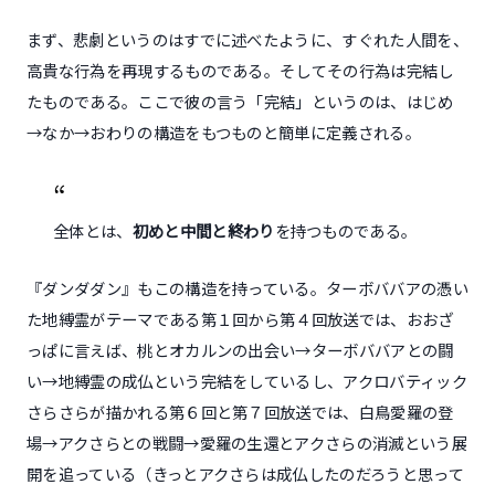
まず、悲劇というのはすでに述べたように、すぐれた人間を、
高貴な行為を再現するものである。そしてその行為は完結し
たものである。ここで彼の言う「完結」というのは、はじめ
→なか→おわりの構造をもつものと簡単に定義される。
全体とは、
初めと中間と終わり
を持つものである。
『ダンダダン』もこの構造を持っている。ターボババアの憑い
た地縛霊がテーマである第１回から第４回放送では、おおざ
っぱに言えば、桃とオカルンの出会い→ターボババアとの闘
い→地縛霊の成仏という完結をしているし、アクロバティック
さらさらが描かれる第６回と第７回放送では、白鳥愛羅の登
場→アクさらとの戦闘→愛羅の生還とアクさらの消滅という展
開を追っている（きっとアクさらは成仏したのだろうと思って