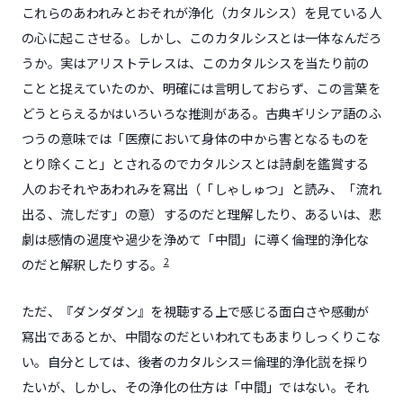
これらのあわれみとおそれが浄化（カタルシス）を見ている人
の心に起こさせる。しかし、このカタルシスとは一体なんだろ
うか。実はアリストテレスは、このカタルシスを当たり前の
ことと捉えていたのか、明確には言明しておらず、この言葉を
どうとらえるかはいろいろな推測がある。古典ギリシア語のふ
つうの意味では「医療において身体の中から害となるものを
とり除くこと」とされるのでカタルシスとは詩劇を鑑賞する
人のおそれやあわれみを寫出（「しゃしゅつ」と読み、「流れ
出る、流しだす」の意）するのだと理解したり、あるいは、悲
劇は感情の過度や過少を浄めて「中間」に導く倫理的浄化な
2
のだと解釈したりする。
ただ、『ダンダダン』を視聴する上で感じる面白さや感動が
寫出であるとか、中間なのだといわれてもあまりしっくりこな
い。自分としては、後者のカタルシス＝倫理的浄化説を採り
たいが、しかし、その浄化の仕方は「中間」ではない。それ