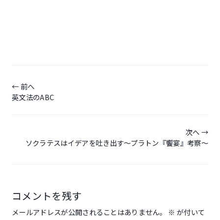
投
稿
前へ
英文法のABC
ナ
ビ
ゲ
次へ
ソクラテスはイデアを吐き出す～プラトン『饗宴』考察～
ー
シ
ョ
ン
コメントを残す
メールアドレスが公開されることはありません。
※
が付いて