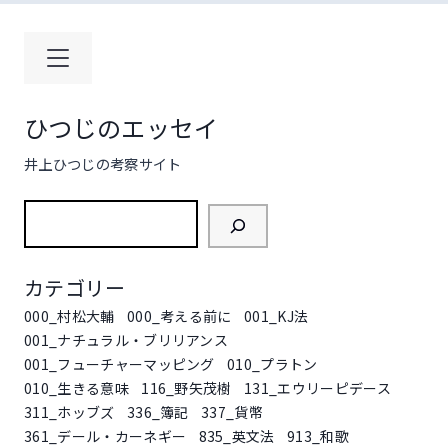
コ
ン
テ
ン
ツ
ひつじのエッセイ
へ
ス
井上ひつじの考察サイト
キ
ッ
検
プ
索
カテゴリー
000_村松大輔
000_考える前に
001_KJ法
001_ナチュラル・ブリリアンス
001_フューチャーマッピング
010_プラトン
010_生きる意味
116_野矢茂樹
131_エウリーピデース
311_ホッブズ
336_簿記
337_貨幣
361_デール・カーネギー
835_英文法
913_和歌