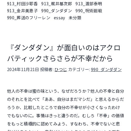
913_村田沙耶香
913_梶井基次郎
913_渡部泰明
913_金井美恵子
990_ダンダダン
990_呪術廻戦
990_葬送のフリーレン
essay
未分類
『ダンダダン』が面白いのはアクロ
バティックさらさらが不幸だから
投稿日:
2024年11月21日
投稿者:
ひつじ
カテゴリー:
990_ダンダダン
他人の不幸は蜜の味という、なぜだろうか？他人の不幸と自分
のそれとを比べて「ああ、自分はまだマシだ」と思えるからだ
ろうか、比較したところで自分の不幸せが小さくなったわけ
でもないのに。事情はきっと違うのだ。むしろ「不幸」の価値
をもっと積極的に認めてみよう、すなわち、不幸でないと悲