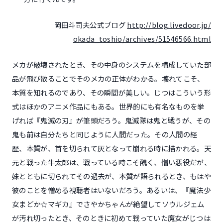
岡田斗司夫公式ブログ
http://blog.livedoor.jp/
okada_toshio/archives/51546566.html
メカが破壊されたとき、その中身のシステムを構成していた部
品が飛び散ることでそのメカの正体がわかる。壊れてこそ、
本質を知れるのであり、その瞬間が美しい。じつはこういう形
式はほかのアニメ作品にもある。世界的にも有名なものを挙
げれば『鬼滅の刃』が筆頭だろう。鬼滅隊は鬼と戦うが、その
鬼も前は自分たちと同じように人間だった。その人間の経
歴、本質が、首を切られて灰となって崩れる時に描かれる。天
元と戦った牛太郎は、戦っている時こそ醜く、憎い悪役だが、
妹とともに切られてその過去が、本質が語られるとき、もはや
彼のことを憎める視聴者はいないだろう。あるいは、『魔法少
女まどか☆マギカ』でさやかちゃんが絶望してソウルジェム
が汚れ切ったとき、そのときに初めて戦っていた魔女がじつは