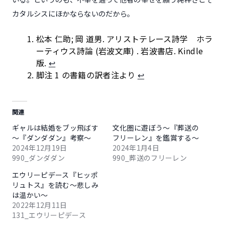
カタルシスにほかならないのだから。
松本 仁助; 岡 道男. アリストテレース詩学 ホラ
ーティウス詩論 (岩波文庫) . 岩波書店. Kindle
版.
↩︎
脚注 1 の書籍の訳者注より
↩︎
関連
ギャルは結婚をブッ飛ばす
文化圏に遊ぼう～『葬送の
～『ダンダダン』考察～
フリーレン』を鑑賞する～
2024年12月19日
2024年1月4日
990_ダンダダン
990_葬送のフリーレン
エウリーピデース『ヒッポ
リュトス』を読む～悲しみ
は温かい～
2022年12月11日
131_エウリーピデース