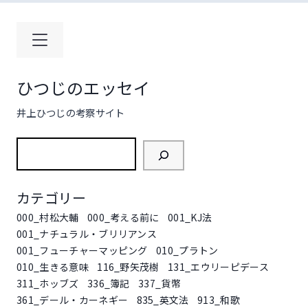
コ
ン
テ
ン
ツ
ひつじのエッセイ
へ
ス
井上ひつじの考察サイト
キ
ッ
検
プ
索
カテゴリー
000_村松大輔
000_考える前に
001_KJ法
001_ナチュラル・ブリリアンス
001_フューチャーマッピング
010_プラトン
010_生きる意味
116_野矢茂樹
131_エウリーピデース
311_ホッブズ
336_簿記
337_貨幣
361_デール・カーネギー
835_英文法
913_和歌