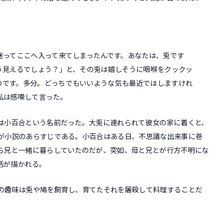
迷ってここへ入って来てしまったんです。あなたは、兎です
う見えるでしょう？」と、その兎は嬉しそうに咽喉をクックッ
のです。多分。どっちでもいいような気も最近ではしますけれ
私は感嘆して言った。
は小百合という名前だった。大兎に連れられて彼女の家に着くと、
が小説のあらすじである。小百合はある日、不思議な出来事に巻
ら兄と一緒に暮らしていたのだが、突如、母と兄とが行方不明にな
活が描かれる。
の趣味は兎や鳩を飼育し、育てたそれを屠殺して料理することだ