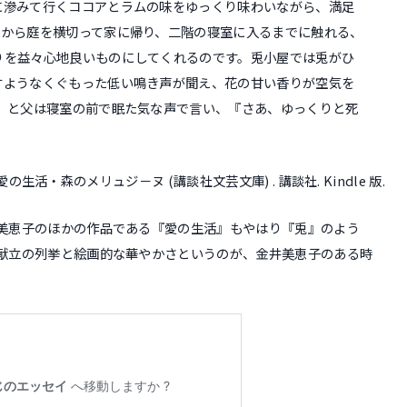
に滲みて行くココアとラムの味をゆっくり味わいながら、満足
屋から庭を横切って家に帰り、二階の寝室に入るまでに触れる、
りを益々心地良いものにしてくれるのです。兎小屋では兎がひ
すようなくぐもった低い鳴き声が聞え、花の甘い香りが空気を
』と父は寝室の前で眠た気な声で言い、『さあ、ゆっくりと死
愛の生活・森のメリュジ－ヌ (講談社文芸文庫) . 講談社. Kindle 版.
美恵子のほかの作品である『愛の生活』もやはり『兎』のよう
献立の列挙と絵画的な華やかさというのが、金井美恵子のある時