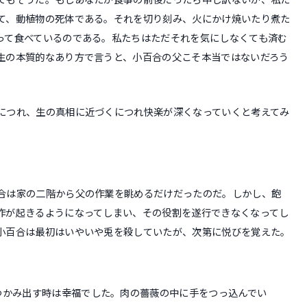
て、動植物の死体である。それを切り刻み、火にかけ焼いたり煮た
って食べているのである。私たちはただそれを気にしなくても済む
生の本質的なあり方で言うと、小百合の父こそ本当ではないだろう
につれ、生の真相に近づくにつれ快楽が深くなっていくと考えてみ
合は家の二階から父の作業を眺めるだけだったのだ。しかし、飽
作が起きるようになってしまい、その役割を遂行できなくなってし
小百合は最初はいやいや兎を殺していたが、次第に悦びを覚えた。
つかみ出す時は幸福でした。肉の薔薇の中に手をつっ込んでい