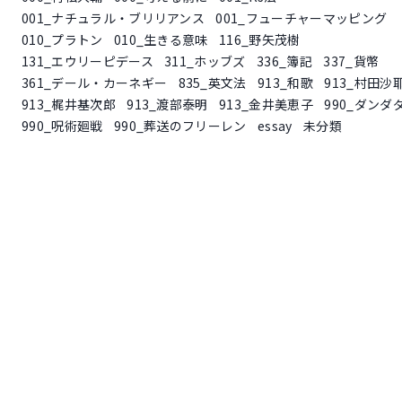
001_ナチュラル・ブリリアンス
001_フューチャーマッピング
010_プラトン
010_生きる意味
116_野矢茂樹
131_エウリーピデース
311_ホッブズ
336_簿記
337_貨幣
361_デール・カーネギー
835_英文法
913_和歌
913_村田沙
913_梶井基次郎
913_渡部泰明
913_金井美恵子
990_ダンダ
990_呪術廻戦
990_葬送のフリーレン
essay
未分類