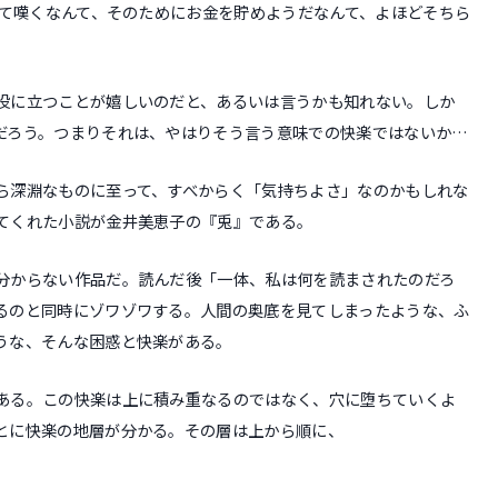
って嘆くなんて、そのためにお金を貯めようだなんて、よほどそちら
役に立つことが嬉しいのだと、あるいは言うかも知れない。しか
だろう。つまりそれは、やはりそう言う意味での快楽ではないか…
ら深淵なものに至って、すべからく「気持ちよさ」なのかもしれな
てくれた小説が金井美恵子の『兎』である。
分からない作品だ。読んだ後「一体、私は何を読まされたのだろ
るのと同時にゾワゾワする。人間の奥底を見てしまったような、ふ
うな、そんな困惑と快楽がある。
ある。この快楽は上に積み重なるのではなく、穴に堕ちていくよ
とに快楽の地層が分かる。その層は上から順に、