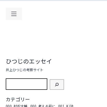
コ
ン
テ
ン
ツ
へ
ス
キ
ッ
プ
ひつじのエッセイ
井上ひつじの考察サイト
検
索
カテゴリー
000_村松大輔
000_考える前に
001_KJ法