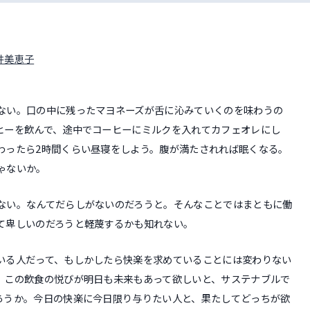
金井美恵子
ない。口の中に残ったマヨネーズが舌に沁みていくのを味わうの
ヒーを飲んで、途中でコーヒーにミルクを入れてカフェオレにし
わったら2時間くらい昼寝をしよう。腹が満たされれば眠くなる。
ゃないか。
ない。なんてだらしがないのだろうと。そんなことではまともに働
て卑しいのだろうと軽蔑するかも知れない。
いる人だって、もしかしたら快楽を求めていることには変わりない
、この飲食の悦びが明日も未来もあって欲しいと、サステナブルで
ろうか。今日の快楽に今日限り与りたい人と、果たしてどっちが欲