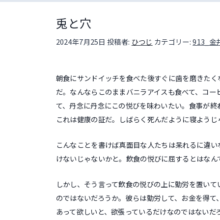
兎と穴
投稿日:
2024年7月25日
投稿者:
ひつじ
カテゴリー:
913_
朝食にサンドイッチを食べた後すぐに歯を磨きたく
だ。なんならこのままバニラアイスも食べて、コー
て、丹念に丹念にこの悦びを味わいたい。食事が終
これは健康の証だ。しばらく死んだように寝ようじ
こんなことを書けば真面目な人たちは呆れるに違い
けないじゃないかと。飲食の悦びに屈するとはなん
しかし、そう言って飲食の悦びの上に勤労を置いて
のではないだろうか。彼らは勤労して、お金を得て
あって欲しいと、欲張っているだけなのではないだ