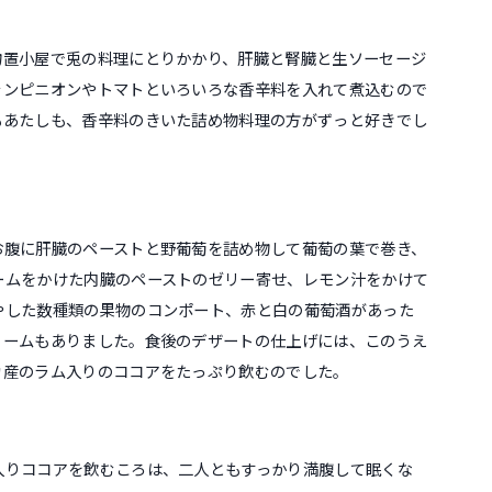
物置小屋で兎の料理にとりかかり、肝臓と腎臓と生ソーセージ
ャンピニオンやトマトといろいろな香辛料を入れて煮込むので
もあたしも、香辛料のきいた詰め物料理の方がずっと好きでし
お腹に肝臓のペーストと野葡萄を詰め物して葡萄の葉で巻き、
ームをかけた内臓のペーストのゼリー寄せ、レモン汁をかけて
やした数種類の果物のコンポート、赤と白の葡萄酒があった
リームもありました。食後のデザートの仕上げには、このうえ
カ産のラム入りのココアをたっぷり飲むのでした。
入りココアを飲むころは、二人ともすっかり満腹して眠くな