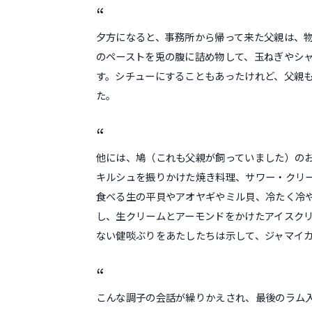
夕方になると、事務所から帰って来た父親は、
のペーストを兎の腹に詰め物して、玉ねぎやシ
す。シチューにすることもあったけれど、父親
た。
他には、鳩（これも父親が飼っていました）の
キルシュを振りかけた焼き料理、サワー・クリ
食べる生の平貝やアオヤギやミル貝、冷たく冷
し、生クリームとアーモンドをかけたアイスク
ない健啖ぶりをあたしたちは示して、ジャマイ
こんな調子の会話が繰りかえされ、最後のラム