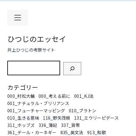
コ
ン
テ
ン
ツ
ひつじのエッセイ
へ
ス
井上ひつじの考察サイト
キ
ッ
検
プ
索
カテゴリー
000_村松大輔
000_考える前に
001_KJ法
001_ナチュラル・ブリリアンス
001_フューチャーマッピング
010_プラトン
010_生きる意味
116_野矢茂樹
131_エウリーピデース
311_ホッブズ
336_簿記
337_貨幣
361_デール・カーネギー
835_英文法
913_和歌